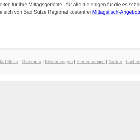
en für ihre Mittagsgerichte - für alle diejenigen für die es schn
e sich von Bad Sülze Regional kostenfrei
Mittagstisch-Angebot
Bad Sülze
|
Girokonto
|
Kleinanzeigen
|
Firmenservice
|
Garten
|
Lache